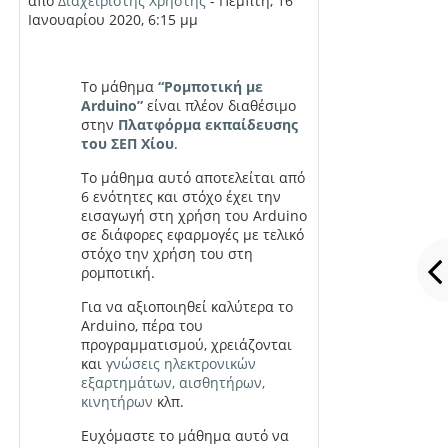
από
Διαχειριστής Χρήστης
-
Πέμπτη, 16
Ιανουαρίου 2020, 6:15 μμ
Το μάθημα
“Ρομποτική με
Arduino”
είναι πλέον διαθέσιμο
στην
Πλατφόρμα εκπαίδευσης
του ΣΕΠ Χίου
.
Το μάθημα αυτό αποτελείται από
6 ενότητες και στόχο έχει την
εισαγωγή στη χρήση του
Arduino
σε διάφορες εφαρμογές με τελικό
στόχο την χρήση του στη
ρομποτική.
Για να αξιοποιηθεί καλύτερα το
Arduino
, πέρα του
προγραμματισμού, χρειάζονται
και
γνώσεις ηλεκτρονικών
εξαρτημάτων, αισθητήρων,
κινητήρων
κλπ.
Ευχόμαστε το μάθημα αυτό να