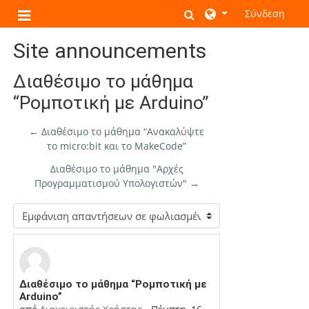
Μετάβαση στο κεντρικό περιεχόμενο
Εναλλαγή εισόδου α
Σύνδεση
Πλευρικός πίνακας
Site announcements
Διαθέσιμο το μάθημα
“Ρομποτική με Arduino”
← Διαθέσιμο το μάθημα “Ανακαλύψτε
το micro:bit και το ΜakeCode”
Διαθέσιμο το μάθημα "Αρχές
Προγραμματισμού Υπολογιστών" →
Λειτουργία εμφάνισης
Αριθμός απαντήσεων: 0
Διαθέσιμο το μάθημα “Ρομποτική με
Arduino”